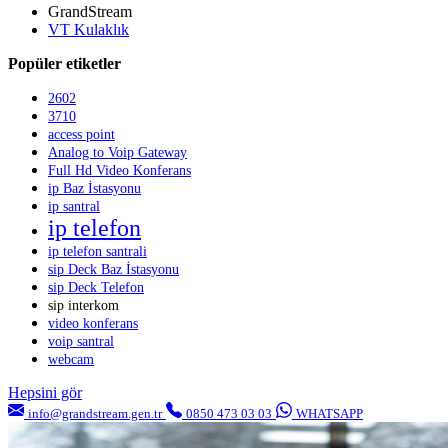
GrandStream
VT Kulaklık
Popüler etiketler
2602
3710
access point
Analog to Voip Gateway
Full Hd Video Konferans
ip Baz İstasyonu
ip santral
ip telefon
ip telefon santrali
sip Deck Baz İstasyonu
sip Deck Telefon
sip interkom
video konferans
voip santral
webcam
Hepsini gör
info@grandstream.gen.tr
0850 473 03 03
WHATSAPP