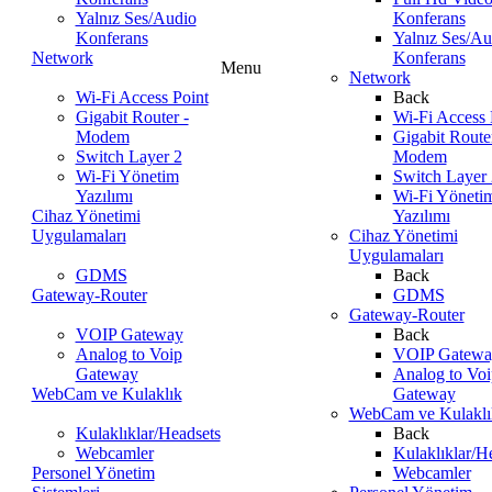
Yalnız Ses/Audio
Konferans
Konferans
Yalnız Ses/Au
Network
Konferans
Menu
Network
Wi-Fi Access Point
Back
Gigabit Router -
Wi-Fi Access 
Modem
Gigabit Router
Switch Layer 2
Modem
Wi-Fi Yönetim
Switch Layer 
Yazılımı
Wi-Fi Yöneti
Cihaz Yönetimi
Yazılımı
Uygulamaları
Cihaz Yönetimi
Uygulamaları
GDMS
Back
Gateway-Router
GDMS
Gateway-Router
VOIP Gateway
Back
Analog to Voip
VOIP Gatewa
Gateway
Analog to Voi
WebCam ve Kulaklık
Gateway
WebCam ve Kulaklı
Kulaklıklar/Headsets
Back
Webcamler
Kulaklıklar/H
Personel Yönetim
Webcamler