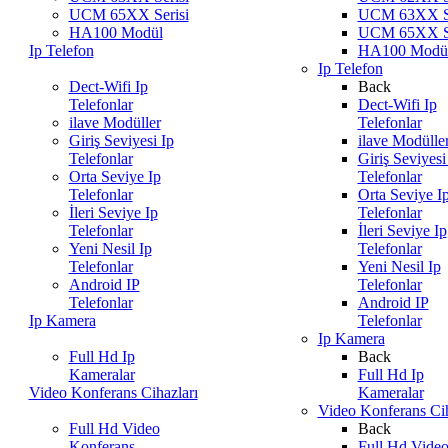
UCM 65XX Serisi
UCM 63XX Se
HA100 Modül
UCM 65XX Se
Ip Telefon
HA100 Modü
Ip Telefon
Dect-Wifi Ip
Back
Telefonlar
Dect-Wifi Ip
ilave Modüller
Telefonlar
Giriş Seviyesi Ip
ilave Modülle
Telefonlar
Giriş Seviyesi
Orta Seviye Ip
Telefonlar
Telefonlar
Orta Seviye I
İleri Seviye Ip
Telefonlar
Telefonlar
İleri Seviye Ip
Yeni Nesil Ip
Telefonlar
Telefonlar
Yeni Nesil Ip
Android IP
Telefonlar
Telefonlar
Android IP
Ip Kamera
Telefonlar
Ip Kamera
Full Hd Ip
Back
Kameralar
Full Hd Ip
Video Konferans Cihazları
Kameralar
Video Konferans Cih
Full Hd Video
Back
Konferans
Full Hd Vide