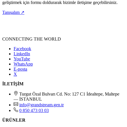
geliştirmek için formu doldurarak bizimle iletişime geçebilirsiniz.
Tanışalım
↗
CONNECTING THE WORLD
Facebook
LinkedIn
YouTube
WhatsApp
E-posta
X
İLETİŞİM
Turgut Özal Bulvarı Cd. No: 127 C1 İdealtepe, Maltepe
— İSTANBUL
info@grandstream.gen.tr
0 850 473 03 03
ÜRÜNLER