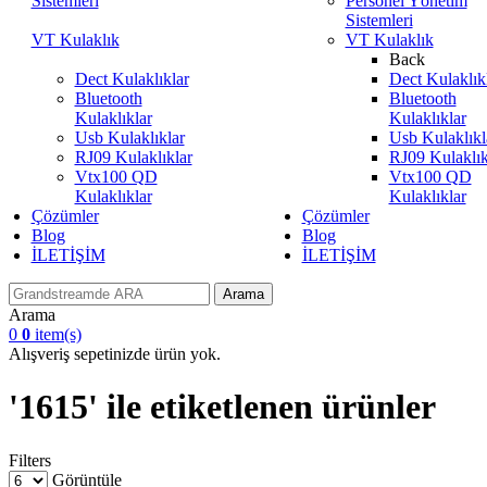
Sistemleri
Personel Yönetim
Sistemleri
VT Kulaklık
VT Kulaklık
Back
Dect Kulaklıklar
Dect Kulaklık
Bluetooth
Bluetooth
Kulaklıklar
Kulaklıklar
Usb Kulaklıklar
Usb Kulaklıkl
RJ09 Kulaklıklar
RJ09 Kulaklık
Vtx100 QD
Vtx100 QD
Kulaklıklar
Kulaklıklar
Çözümler
Çözümler
Blog
Blog
İLETİŞİM
İLETİŞİM
Arama
Arama
0
0
item(s)
Alışveriş sepetinizde ürün yok.
'1615' ile etiketlenen ürünler
Filters
Görüntüle