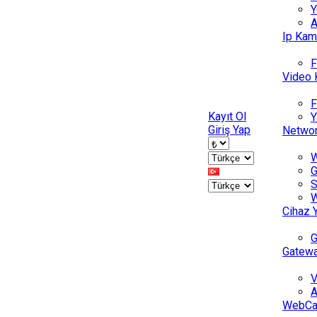
Y
A
Ip Kam
F
Video 
F
Kayıt Ol
Y
Giriş Yap
Netwo
W
G
S
W
Cihaz 
Gatewa
V
A
WebCam