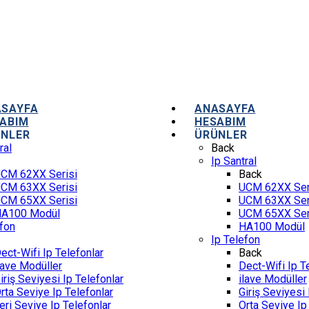
ASAYFA
ANASAYFA
ABIM
HESABIM
NLER
ÜRÜNLER
ral
Back
Ip Santral
CM 62XX Serisi
Back
CM 63XX Serisi
UCM 62XX Ser
CM 65XX Serisi
UCM 63XX Ser
A100 Modül
UCM 65XX Ser
efon
HA100 Modül
Ip Telefon
ect-Wifi Ip Telefonlar
Back
lave Modüller
Dect-Wifi Ip T
iriş Seviyesi Ip Telefonlar
ilave Modüller
rta Seviye Ip Telefonlar
Giriş Seviyesi 
leri Seviye Ip Telefonlar
Orta Seviye Ip