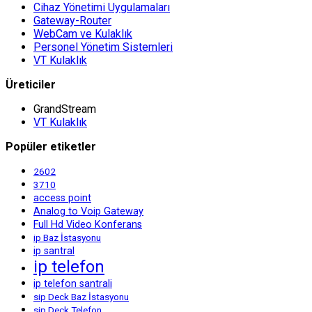
Cihaz Yönetimi Uygulamaları
Gateway-Router
WebCam ve Kulaklık
Personel Yönetim Sistemleri
VT Kulaklık
Üreticiler
GrandStream
VT Kulaklık
Popüler etiketler
2602
3710
access point
Analog to Voip Gateway
Full Hd Video Konferans
ip Baz İstasyonu
ip santral
ip telefon
ip telefon santrali
sip Deck Baz İstasyonu
sip Deck Telefon