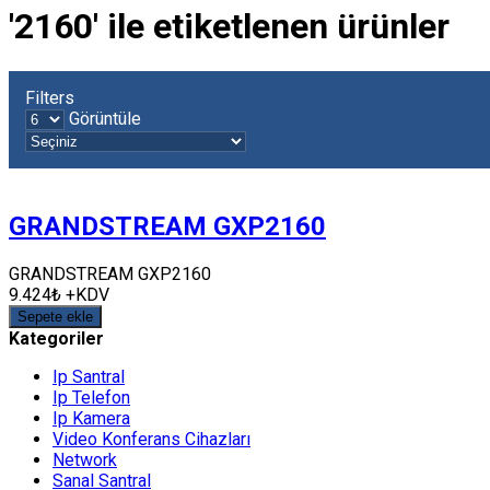
'2160' ile etiketlenen ürünler
Filters
Görüntüle
GRANDSTREAM GXP2160
GRANDSTREAM GXP2160
9.424₺ +KDV
Sepete ekle
Kategoriler
Ip Santral
Ip Telefon
Ip Kamera
Video Konferans Cihazları
Network
Sanal Santral