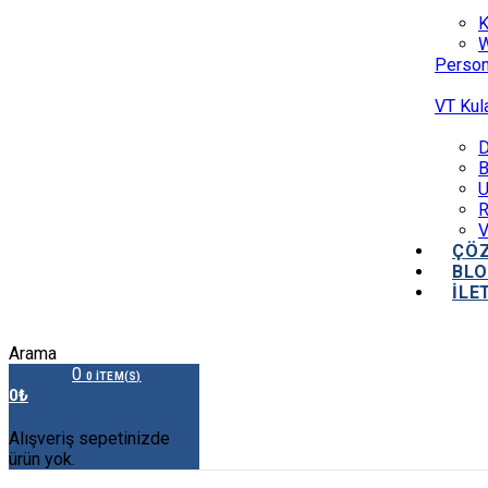
K
W
Person
VT Kula
D
B
U
R
V
ÇÖ
BL
İLE
Arama
0
0
ITEM(S)
Alışveriş sepetinizde
ürün yok.