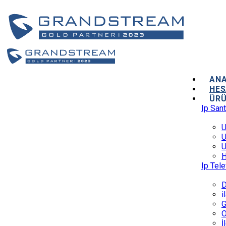
AN
HES
ÜRÜ
Ip Sant
U
U
U
H
Ip Tel
D
i
G
O
İ