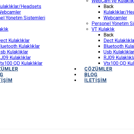
WebCam ve Kulaklık
ulaklıklar/Headsets
Back
ebcamler
Kulaklıklar/H
el Yönetim Sistemleri
Webcamler
Personel Yönetim Si
klık
VT Kulaklık
Back
ect Kulaklıklar
Dect Kulaklıkla
luetooth Kulaklıklar
Bluetooth Kulak
sb Kulaklıklar
Usb Kulaklıkla
J09 Kulaklıklar
RJ09 Kulaklıkl
tx100 QD Kulaklıklar
Vtx100 QD Kula
ZÜMLER
ÇÖZÜMLER
OG
BLOG
TİŞİM
İLETİŞİM