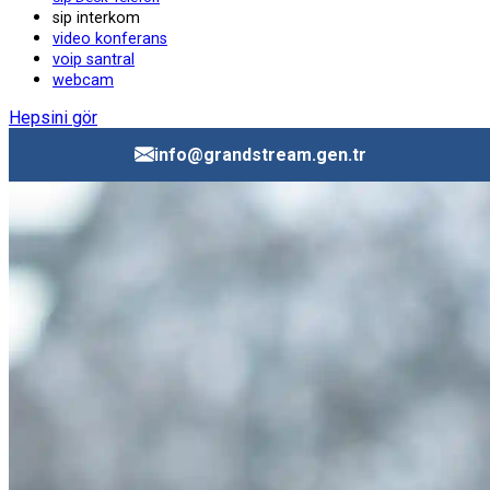
sip interkom
video konferans
voip santral
webcam
Hepsini gör
info@grandstream.gen.tr