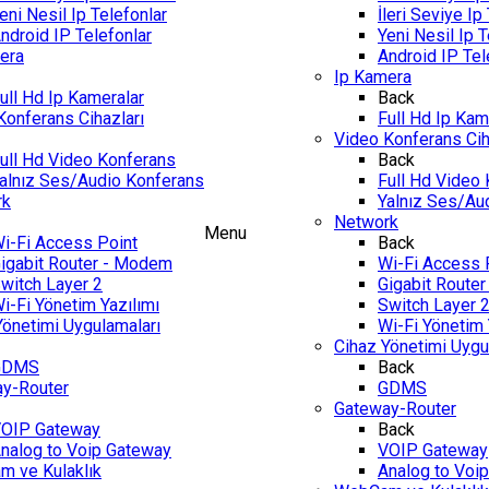
eni Nesil Ip Telefonlar
İleri Seviye Ip
ndroid IP Telefonlar
Yeni Nesil Ip T
era
Android IP Tel
Ip Kamera
ull Hd Ip Kameralar
Back
Konferans Cihazları
Full Hd Ip Kam
Video Konferans Cih
ull Hd Video Konferans
Back
alnız Ses/Audio Konferans
Full Hd Video
rk
Yalnız Ses/Au
Network
Menu
i-Fi Access Point
Back
igabit Router - Modem
Wi-Fi Access 
witch Layer 2
Gigabit Route
i-Fi Yönetim Yazılımı
Switch Layer 
Yönetimi Uygulamaları
Wi-Fi Yönetim 
Cihaz Yönetimi Uygu
GDMS
Back
y-Router
GDMS
Gateway-Router
OIP Gateway
Back
nalog to Voip Gateway
VOIP Gateway
 ve Kulaklık
Analog to Voi