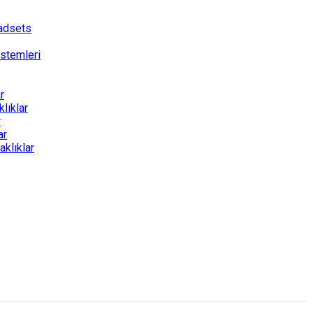
eadsets
stemleri
r
lıklar
r
ar
klıklar