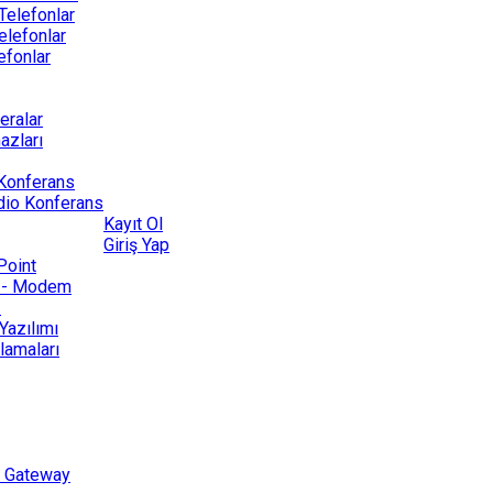
 Telefonlar
elefonlar
efonlar
eralar
azları
 Konferans
dio Konferans
Kayıt Ol
Giriş Yap
Point
r - Modem
2
Yazılımı
lamaları
p Gateway