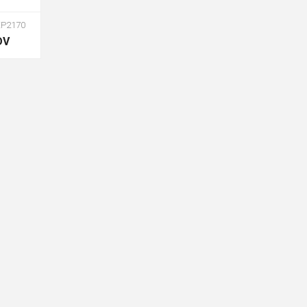
P2170
DV