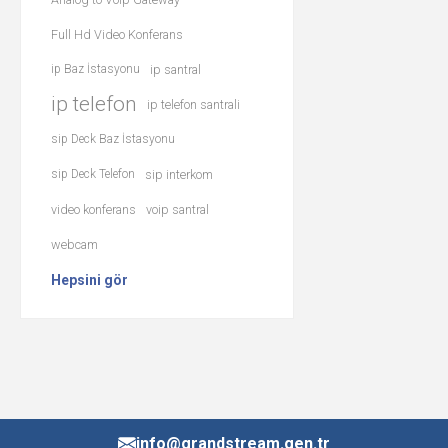
Full Hd Video Konferans
ip Baz İstasyonu
ip santral
ip telefon
ip telefon santrali
sip Deck Baz İstasyonu
sip Deck Telefon
sip interkom
video konferans
voip santral
webcam
Hepsini gör
info@grandstream.gen.tr