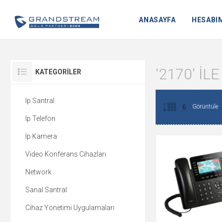
ANASAYFA
HESABI
'2170' I
KATEGORILER
Ip Santral
Görüntüle
Ip Telefon
Ip Kamera
Video Konferans Cihazları
Network
Sanal Santral
Cihaz Yönetimi Uygulamaları