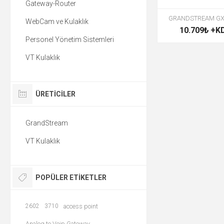
Gateway-Router
GRANDSTREAM GX
WebCam ve Kulaklık
10.709₺ +K
Personel Yönetim Sistemleri
VT Kulaklık
ÜRETICILER
GrandStream
VT Kulaklık
POPÜLER ETIKETLER
2602
3710
access point
Analog to Voip Gateway