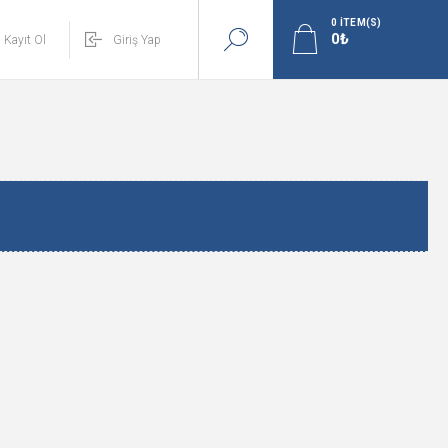
0
ITEM(S)
Kayıt Ol
Giriş Yap