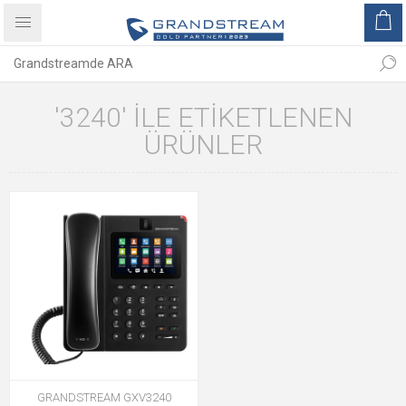
'3240' ILE ETIKETLENEN
ÜRÜNLER
GRANDSTREAM GXV3240