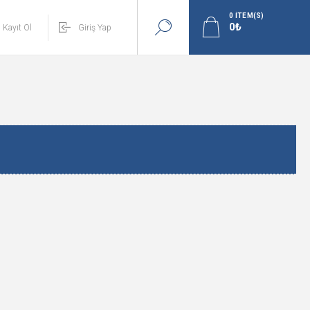
0
ITEM(S)
Kayıt Ol
Giriş Yap