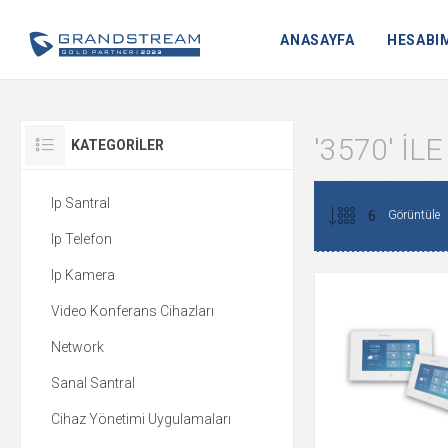
ANASAYFA
HESABI
'3570' I
KATEGORILER
Ip Santral
Görüntüle
Ip Telefon
Ip Kamera
Video Konferans Cihazları
Network
Sanal Santral
Cihaz Yönetimi Uygulamaları