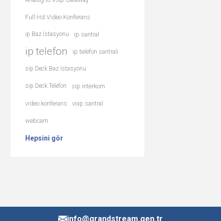
Full Hd Video Konferans
ip Baz İstasyonu
ip santral
ip telefon
ip telefon santrali
sip Deck Baz İstasyonu
sip Deck Telefon
sip interkom
video konferans
voip santral
webcam
Hepsini gör
info@grandstream.gen.tr