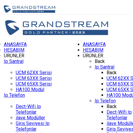
ANASAYFA
ANASAYFA
HESABIM
HESABIM
ÜRÜNLER
ÜRÜNLER
Ip Santral
Back
Ip Santral
UCM 62XX Serisi
Back
UCM 63XX Serisi
UCM 62XX Se
UCM 65XX Serisi
UCM 63XX Se
HA100 Modül
UCM 65XX Se
Ip Telefon
HA100 Modü
Ip Telefon
Dect-Wifi Ip
Back
Telefonlar
Dect-Wifi Ip
ilave Modüller
Telefonlar
Giriş Seviyesi Ip
ilave Modüll
Telefonlar
Giriş Seviyes