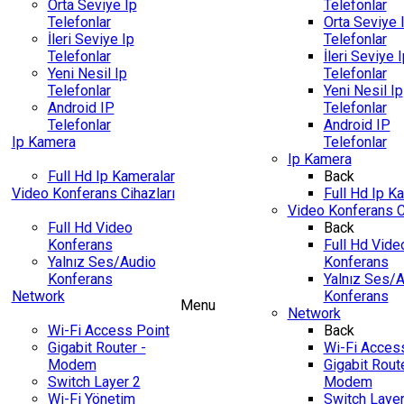
Orta Seviye Ip
Telefonlar
Telefonlar
Orta Seviye 
İleri Seviye Ip
Telefonlar
Telefonlar
İleri Seviye 
Yeni Nesil Ip
Telefonlar
Telefonlar
Yeni Nesil Ip
Android IP
Telefonlar
Telefonlar
Android IP
Ip Kamera
Telefonlar
Ip Kamera
Full Hd Ip Kameralar
Back
Video Konferans Cihazları
Full Hd Ip K
Video Konferans C
Full Hd Video
Back
Konferans
Full Hd Vide
Yalnız Ses/Audio
Konferans
Konferans
Yalnız Ses/
Network
Konferans
Menu
Network
Wi-Fi Access Point
Back
Gigabit Router -
Wi-Fi Acces
Modem
Gigabit Route
Switch Layer 2
Modem
Wi-Fi Yönetim
Switch Layer