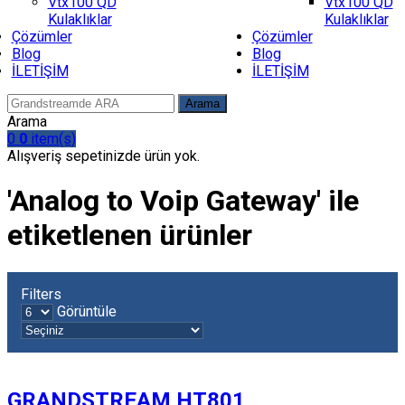
Vtx100 QD
Vtx100 QD
Kulaklıklar
Kulaklıklar
Çözümler
Çözümler
Blog
Blog
İLETİŞİM
İLETİŞİM
Arama
Arama
0
0
item(s)
Alışveriş sepetinizde ürün yok.
'Analog to Voip Gateway' ile
etiketlenen ürünler
Filters
Görüntüle
GRANDSTREAM HT801