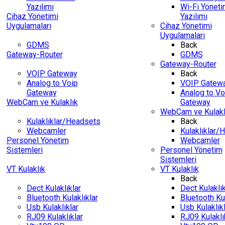
Yazılımı
Wi-Fi Yönet
Cihaz Yönetimi
Yazılımı
Uygulamaları
Cihaz Yönetimi
Uygulamaları
GDMS
Back
Gateway-Router
GDMS
Gateway-Router
VOIP Gateway
Back
Analog to Voip
VOIP Gatew
Gateway
Analog to Vo
WebCam ve Kulaklık
Gateway
WebCam ve Kulakl
Kulaklıklar/Headsets
Back
Webcamler
Kulaklıklar/
Personel Yönetim
Webcamler
Sistemleri
Personel Yönetim
Sistemleri
VT Kulaklık
VT Kulaklık
Back
Dect Kulaklıklar
Dect Kulaklık
Bluetooth Kulaklıklar
Bluetooth Kul
Usb Kulaklıklar
Usb Kulaklıkl
RJ09 Kulaklıklar
RJ09 Kulaklı