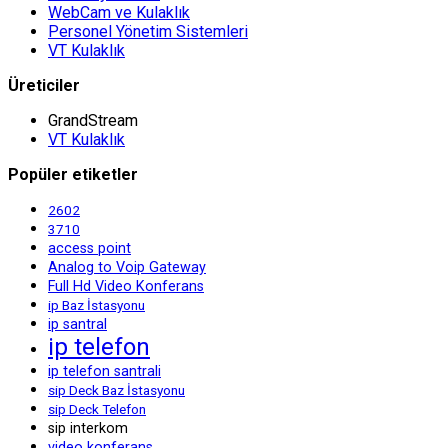
WebCam ve Kulaklık
Personel Yönetim Sistemleri
VT Kulaklık
Üreticiler
GrandStream
VT Kulaklık
Popüler etiketler
2602
3710
access point
Analog to Voip Gateway
Full Hd Video Konferans
ip Baz İstasyonu
ip santral
ip telefon
ip telefon santrali
sip Deck Baz İstasyonu
sip Deck Telefon
sip interkom
video konferans