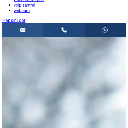
voip santral
webcam
Hepsini gör