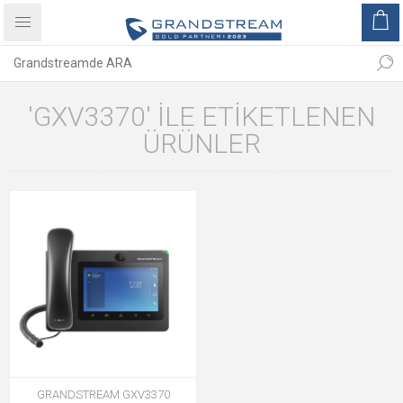
'GXV3370' ILE ETIKETLENEN
ÜRÜNLER
GRANDSTREAM GXV3370