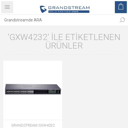
'GXW4232' ILE ETIKETLENEN
ÜRÜNLER
GRANDSTREAM GXW4232