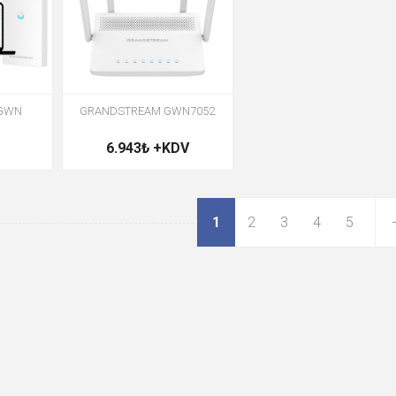
 GWN
GRANDSTREAM GWN7052
6.943₺ +KDV
1
2
3
4
5