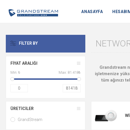
ANASAYFA
HESABI
NETWO
FILTER BY
FIYAT ARALIĞI
Grandstream net
Min:
₺
Max:
81.418₺
işletmenize yükse
tüm ağınızı te
0
81418
ÜRETICILER
WI
GrandStream