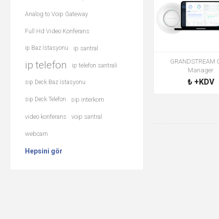
Analog to Voip Gateway
Full Hd Video Konferans
ip Baz İstasyonu
ip santral
GRANDSTREAM
ip telefon
ip telefon santrali
Manager
₺ +KDV
sip Deck Baz İstasyonu
sip Deck Telefon
sip interkom
video konferans
voip santral
webcam
Hepsini gör