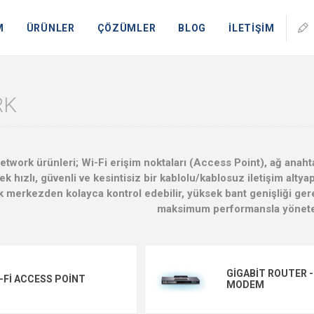
M
ÜRÜNLER
ÇÖZÜMLER
BLOG
İLETİŞİM
RK
work ürünleri; Wi-Fi erişim noktaları (Access Point), ağ anahtar
k hızlı, güvenli ve kesintisiz bir kablolu/kablosuz iletişim altya
k merkezden kolayca kontrol edebilir, yüksek bant genişliği ger
maksimum performansla yöneteb
GIGABIT ROUTER -
-FI ACCESS POINT
MODEM