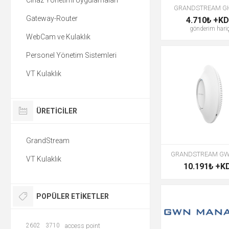
Cihaz Yönetimi Uygulamaları
GRANDSTREAM G
Gateway-Router
4.710₺ +K
gönderim
hari
WebCam ve Kulaklık
Personel Yönetim Sistemleri
VT Kulaklık
ÜRETICILER
GrandStream
GRANDSTREAM GW
VT Kulaklık
10.191₺ +K
POPÜLER ETIKETLER
2602
3710
access point