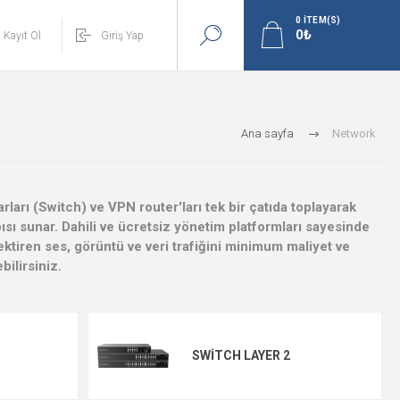
0
ITEM(S)
Kayıt Ol
Giriş Yap
Ana sayfa
Network
ları (Switch) ve VPN router'ları tek bir çatıda toplayarak
pısı sunar. Dahili ve ücretsiz yönetim platformları sayesinde
ektiren ses, görüntü ve veri trafiğini minimum maliyet ve
ilirsiniz.
SWITCH LAYER 2