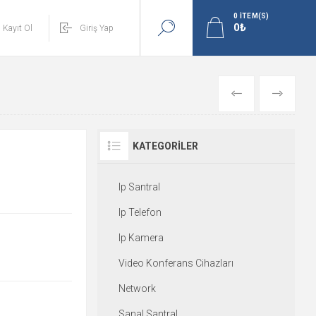
0
ITEM(S)
Kayıt Ol
Giriş Yap
GERI
İLERI
KATEGORILER
Ip Santral
Ip Telefon
Ip Kamera
Video Konferans Cihazları
Network
Sanal Santral