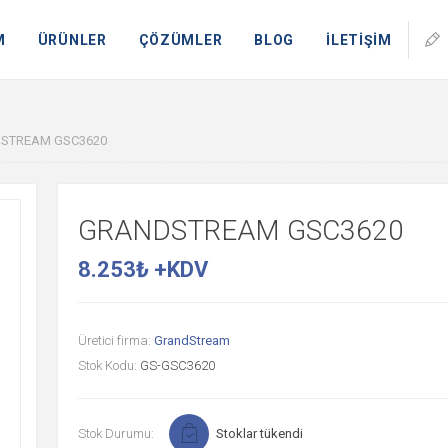
M
ÜRÜNLER
ÇÖZÜMLER
BLOG
İLETİŞİM
STREAM GSC3620
GRANDSTREAM GSC3620
8.253₺ +KDV
Üretici firma:
GrandStream
Stok Kodu:
GS-GSC3620
Stok Durumu:
Stoklar tükendi