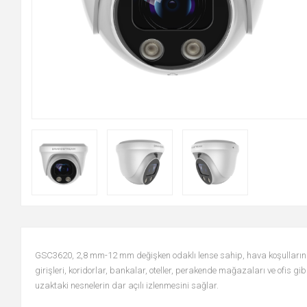
GSC3620, 2,8 mm-12 mm değişken odaklı lense sahip, hava koşullarına d
girişleri, koridorlar, bankalar, oteller, perakende mağazaları ve ofis gibi
uzaktaki nesnelerin dar açılı izlenmesini sağlar.