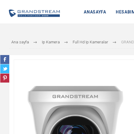
ANASAYFA
HESABI
Ana sayfa
Ip Kamera
Full Hd Ip Kameralar
GRAND