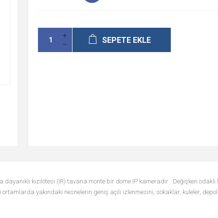
SEPETE EKLE
ayanıklı kızılötesi (IR) tavana monte bir dome IP kameradır . Değişken odaklı l
 ortamlarda yakındaki nesnelerin geniş açılı izlenmesini, sokaklar, kuleler, depolar 