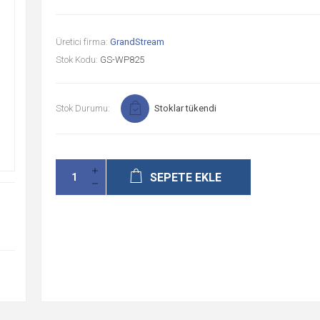
Üretici firma:
GrandStream
Stok Kodu:
GS-WP825
Stok Durumu:
Stoklar tükendi
SEPETE EKLE