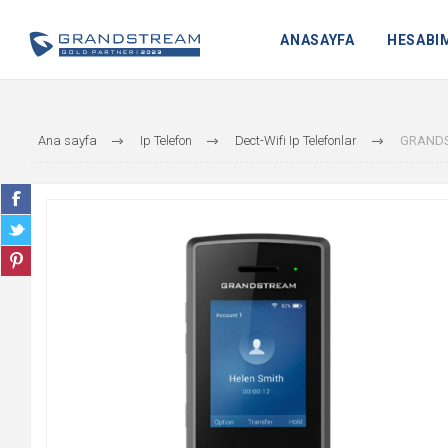
ANASAYFA
HESABI
Ana sayfa
Ip Telefon
Dect-Wifi Ip Telefonlar
GRANDS