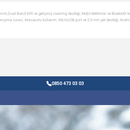
im,Dual Band Wifi ve gelişmiş roaming desteği, Mobil telefonlar ve Bluetooth kul
 konuşma süresi, Masaüstü kullanım, MicroUSB port ve 3,5 mm jak desteği, Andro
0850 473 03 03