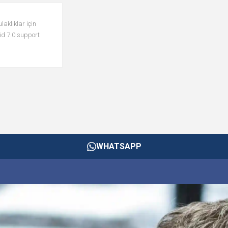
aklıklar için
id 7.0 support
WHATSAPP