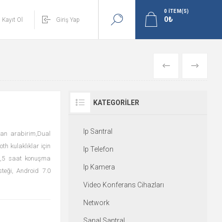
0
ITEM(S)
Kayıt Ol
Giriş Yap
GERI
İLERI
KATEGORILER
Ip Santral
yan arabirim,Dual
th kulaklıklar için
Ip Telefon
 7,5 saat konuşma
Ip Kamera
teği, Android 7.0
Video Konferans Cihazları
Network
Sanal Santral