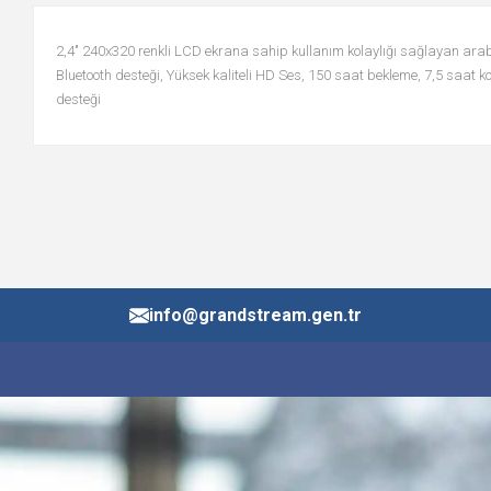
2,4" 240x320 renkli LCD ekrana sahip kullanım kolaylığı sağlayan arabir
Bluetooth desteği, Yüksek kaliteli HD Ses, 150 saat bekleme, 7,5 saat
desteği
info@grandstream.gen.tr