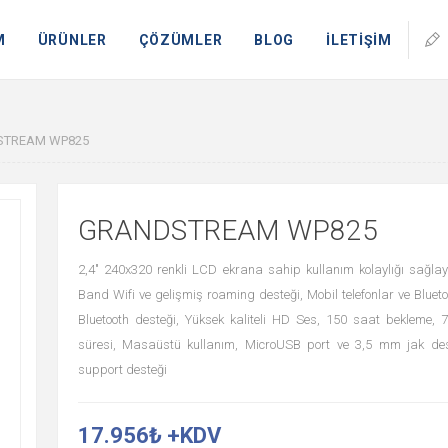
M
ÜRÜNLER
ÇÖZÜMLER
BLOG
İLETİŞİM
TREAM WP825
GRANDSTREAM WP825
2,4" 240x320 renkli LCD ekrana sahip kullanım kolaylığı sağla
Band Wifi ve gelişmiş roaming desteği, Mobil telefonlar ve Bluetoo
Bluetooth desteği, Yüksek kaliteli HD Ses, 150 saat bekleme,
süresi, Masaüstü kullanım, MicroUSB port ve 3,5 mm jak des
support desteği
17.956₺ +KDV