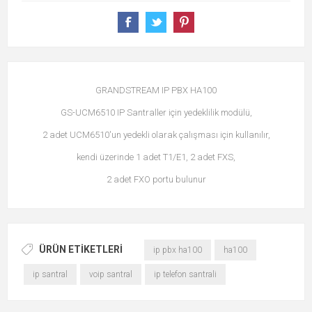
GRANDSTREAM IP PBX HA100
GS-UCM6510 IP Santraller için yedeklilik modülü,
2 adet UCM6510'un yedekli olarak çalışması için kullanılır,
kendi üzerinde 1 adet T1/E1, 2 adet FXS,
2 adet FXO portu bulunur
ÜRÜN ETIKETLERI
ip pbx ha100
ha100
ip santral
voip santral
ip telefon santrali