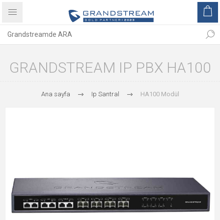
GRANDSTREAM IP PBX HA100
Ana sayfa
Ip Santral
HA100 Modül