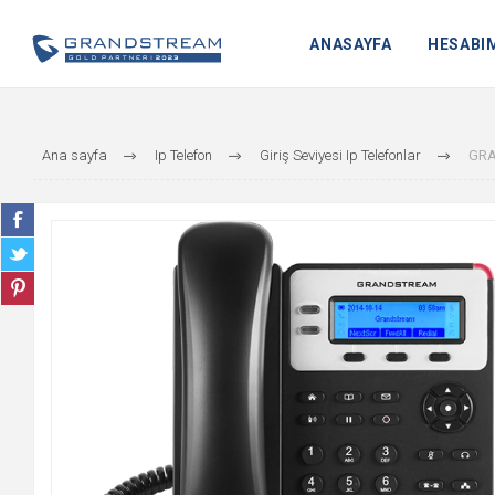
ANASAYFA
HESABI
Ana sayfa
Ip Telefon
Giriş Seviyesi Ip Telefonlar
GRA