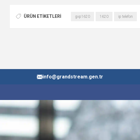
ÜRÜN ETIKETLERI
gxp1620
1620
ip telefon
info@grandstream.gen.tr