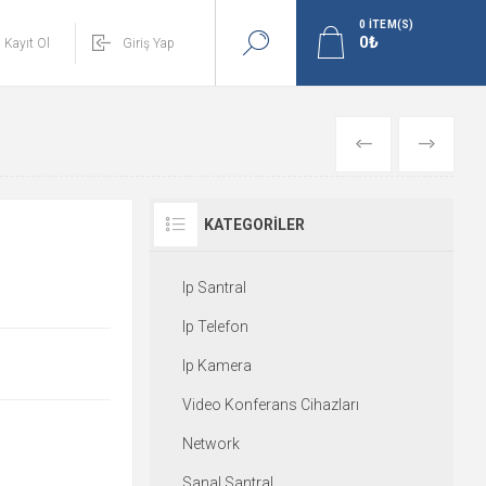
0
ITEM(S)
Kayıt Ol
Giriş Yap
GERI
İLERI
KATEGORILER
Ip Santral
Ip Telefon
Ip Kamera
Video Konferans Cihazları
Network
Sanal Santral