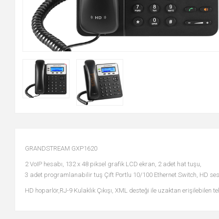
GRANDSTREAM GXP1620
2 VoIP hesabı, 132 x 48 piksel grafik LCD ekran, 2 adet hat tuşu,
3 adet programlanabilir tuş Çift Portlu 10/100 Ethernet Switch, HD se
HD hoparlör,RJ-9 Kulaklık Çıkışı, XML desteği ile uzaktan erişilebilen t