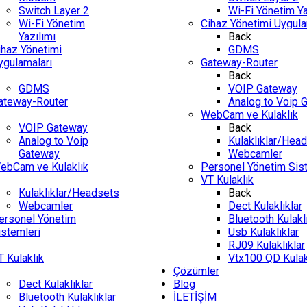
Switch Layer 2
Wi-Fi Yönetim Ya
Wi-Fi Yönetim
Cihaz Yönetimi Uygula
Yazılımı
Back
ihaz Yönetimi
GDMS
ygulamaları
Gateway-Router
Back
GDMS
VOIP Gateway
ateway-Router
Analog to Voip 
WebCam ve Kulaklık
VOIP Gateway
Back
Analog to Voip
Kulaklıklar/Hea
Gateway
Webcamler
ebCam ve Kulaklık
Personel Yönetim Sis
VT Kulaklık
Kulaklıklar/Headsets
Back
Webcamler
Dect Kulaklıklar
ersonel Yönetim
Bluetooth Kulaklı
istemleri
Usb Kulaklıklar
RJ09 Kulaklıklar
T Kulaklık
Vtx100 QD Kulak
Çözümler
Dect Kulaklıklar
Blog
Bluetooth Kulaklıklar
İLETİŞİM