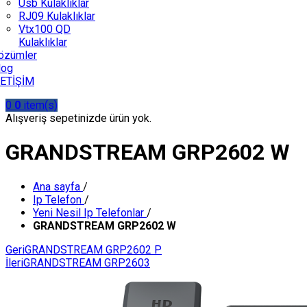
Usb Kulaklıklar
RJ09 Kulaklıklar
Vtx100 QD
Kulaklıklar
özümler
log
LETİŞİM
0
0
item(s)
Alışveriş sepetinizde ürün yok.
GRANDSTREAM GRP2602 W
Ana sayfa
/
Ip Telefon
/
Yeni Nesil Ip Telefonlar
/
GRANDSTREAM GRP2602 W
Geri
GRANDSTREAM GRP2602 P
İleri
GRANDSTREAM GRP2603