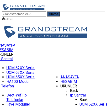
Arama
Arama
NASAYFA
ESABIM
RÜNLER
p Santral
UCM 62XX Serisi
UCM 63XX Serisi
UCM 65XX Serisi
ANASAYFA
HA100 Modül
HESABIM
p Telefon
ÜRÜNLER
Back
Dect-Wifi Ip
Ip Santral
Telefonlar
Back
ilave Modüller
UCM 62XX Seris