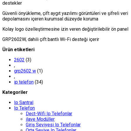
destekler
Güvenli önyükleme, çift aygıt yazılımı görüntüleri ve şifreli veri
depolamasını içeren kurumsal düzeyde koruma
Kolay logo özelleştirmesine izin veren değiştirilebilir ön panel
GRP2602W, dahili çift bantlı Wi-Fi desteği içerir
Ürün etiketleri
2602
(3)
,
grp2602 w
(1)
,
ip telefon
(34)
Kategoriler
Ip Santral
Ip Telefon
Dect-Wifi Ip Telefonlar
ilave Modüller
Giriş Seviyesi Ip Telefonlar
Orta Seviye Ip Telefonlar