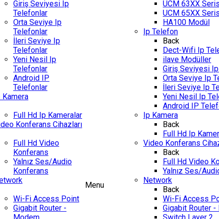
Giriş Seviyesi Ip
UCM 63XX Seris
Telefonlar
UCM 65XX Seris
Orta Seviye Ip
HA100 Modül
Telefonlar
Ip Telefon
İleri Seviye Ip
Back
Telefonlar
Dect-Wifi Ip Tel
Yeni Nesil Ip
ilave Modüller
Telefonlar
Giriş Seviyesi Ip
Android IP
Orta Seviye Ip T
Telefonlar
İleri Seviye Ip T
p Kamera
Yeni Nesil Ip Tel
Android IP Telef
Full Hd Ip Kameralar
Ip Kamera
ideo Konferans Cihazları
Back
Full Hd Ip Kamer
Full Hd Video
Video Konferans Cihaz
Konferans
Back
Yalnız Ses/Audio
Full Hd Video K
Konferans
Yalnız Ses/Audi
etwork
Network
Menu
Back
Wi-Fi Access Point
Wi-Fi Access Po
Gigabit Router -
Gigabit Router 
Modem
Switch Layer 2