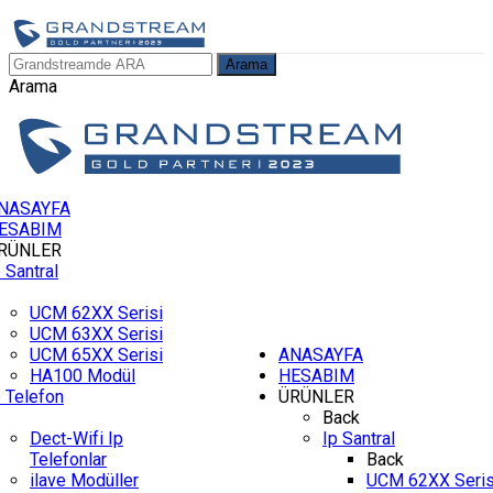
Arama
Arama
NASAYFA
ESABIM
RÜNLER
p Santral
UCM 62XX Serisi
UCM 63XX Serisi
UCM 65XX Serisi
ANASAYFA
HA100 Modül
HESABIM
p Telefon
ÜRÜNLER
Back
Dect-Wifi Ip
Ip Santral
Telefonlar
Back
ilave Modüller
UCM 62XX Seris