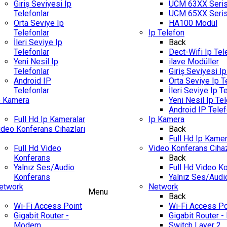
Giriş Seviyesi Ip
UCM 63XX Seris
Telefonlar
UCM 65XX Seris
Orta Seviye Ip
HA100 Modül
Telefonlar
Ip Telefon
İleri Seviye Ip
Back
Telefonlar
Dect-Wifi Ip Tel
Yeni Nesil Ip
ilave Modüller
Telefonlar
Giriş Seviyesi Ip
Android IP
Orta Seviye Ip T
Telefonlar
İleri Seviye Ip T
p Kamera
Yeni Nesil Ip Tel
Android IP Telef
Full Hd Ip Kameralar
Ip Kamera
ideo Konferans Cihazları
Back
Full Hd Ip Kamer
Full Hd Video
Video Konferans Cihaz
Konferans
Back
Yalnız Ses/Audio
Full Hd Video K
Konferans
Yalnız Ses/Audi
etwork
Network
Menu
Back
Wi-Fi Access Point
Wi-Fi Access Po
Gigabit Router -
Gigabit Router 
Modem
Switch Layer 2