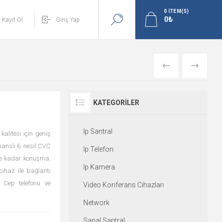
0
ITEM(S)
Kayıt Ol
Giriş Yap
GERI
İLERI
KATEGORILER
Ip Santral
kalitesi için geniş
anslı 6. nesil CVC
Ip Telefon
ate kadar konuşma,
Ip Kamera
cihaz ile bağlantı
a, Cep telefonu ve
Video Konferans Cihazları
Network
Sanal Santral