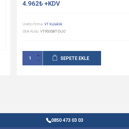
4.962₺ +KDV
Üretici firma:
VT Kulaklık
Stok Kodu:
VT9500BT-DUO
SEPETE EKLE
0850 473 03 03