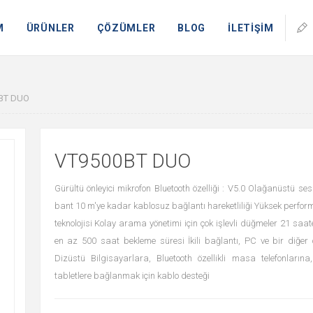
M
ÜRÜNLER
ÇÖZÜMLER
BLOG
İLETİŞİM
BT DUO
VT9500BT DUO
Gürültü önleyici mikrofon Bluetooth özelliği : V5.0 Olağanüstü ses 
bant 10 m'ye kadar kablosuz bağlantı hareketliliği Yüksek perform
teknolojisi Kolay arama yönetimi için çok işlevli düğmeler 21 sa
en az 500 saat bekleme süresi İkili bağlantı, PC ve bir diğer 
Dizüstü Bilgisayarlara, Bluetooth özellikli masa telefonların
tabletlere bağlanmak için kablo desteği